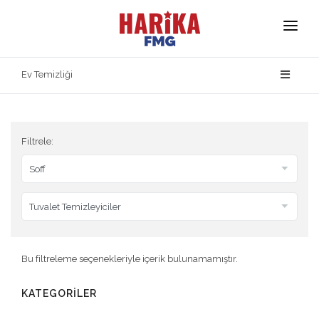
Anasayfa
Ev Temizliği
Hakkımızda
Markalarımız
Filtrele:
Ürün Güvenliği
İletişim
Bu filtreleme seçenekleriyle içerik bulunamamıştır.
KATEGORİLER