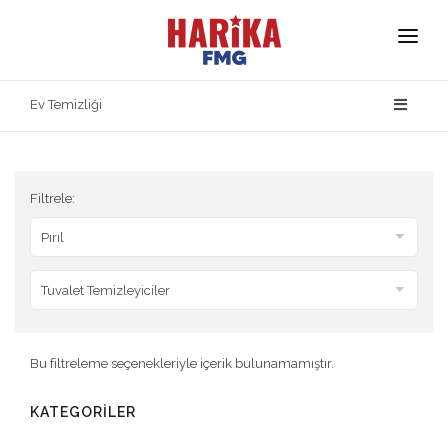
Anasayfa
Ev Temizliği
Hakkımızda
Markalarımız
Filtrele:
Ürün Güvenliği
İletişim
Bu filtreleme seçenekleriyle içerik bulunamamıştır.
KATEGORİLER