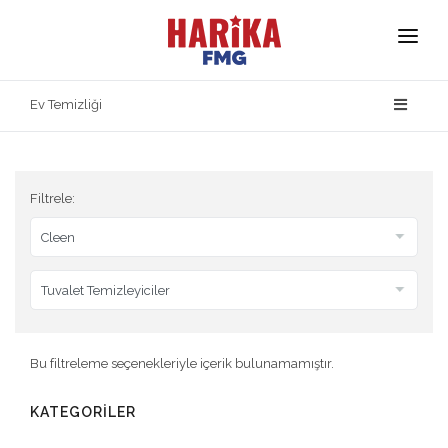
Anasayfa
Ev Temizliği
Hakkımızda
Markalarımız
Filtrele:
Ürün Güvenliği
İletişim
Bu filtreleme seçenekleriyle içerik bulunamamıştır.
KATEGORİLER