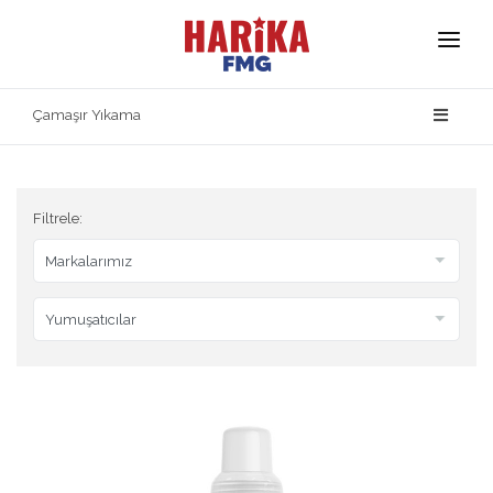
Anasayfa
Çamaşır Yıkama
Hakkımızda
Markalarımız
Filtrele:
Ürün Güvenliği
İletişim