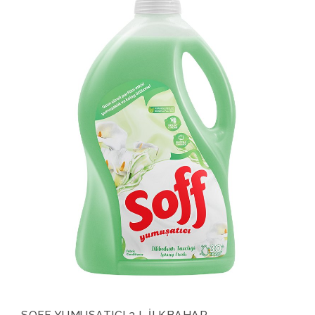
SOFF YUMUŞATICI 3 L İLKBAHAR