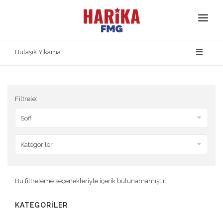
Anasayfa
Bulaşık Yıkama
Hakkımızda
Markalarımız
Filtrele:
Ürün Güvenliği
İletişim
Bu filtreleme seçenekleriyle içerik bulunamamıştır.
KATEGORİLER