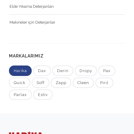
Elde Yıkama Deterjanları
Makineler için Deterjanlar
MARKALARIMIZ
Harika
Dax
Derin
Dropy
Pax
Quick
Soff
Zapp
Cleen
Pırıl
Parlax
Estiv