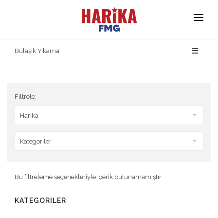
Anasayfa
Bulaşık Yıkama
Hakkımızda
Markalarımız
Filtrele:
Ürün Güvenliği
İletişim
Bu filtreleme seçenekleriyle içerik bulunamamıştır.
KATEGORİLER