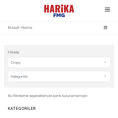
Anasayfa
Bulaşık Yıkama
Hakkımızda
Markalarımız
Filtrele:
Ürün Güvenliği
İletişim
Bu filtreleme seçenekleriyle içerik bulunamamıştır.
KATEGORİLER