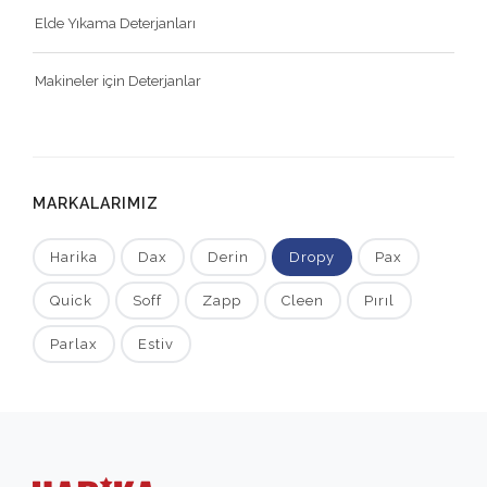
Elde Yıkama Deterjanları
Makineler için Deterjanlar
MARKALARIMIZ
Harika
Dax
Derin
Dropy
Pax
Quick
Soff
Zapp
Cleen
Pırıl
Parlax
Estiv