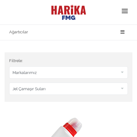
Anasayfa
Ağartıcılar
Hakkımızda
Markalarımız
Filtrele:
Ürün Güvenliği
İletişim