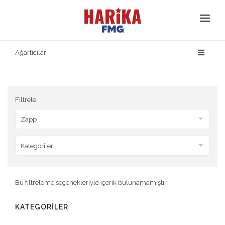
Anasayfa
Ağartıcılar
Hakkımızda
Markalarımız
Filtrele:
Ürün Güvenliği
İletişim
Bu filtreleme seçenekleriyle içerik bulunamamıştır.
KATEGORİLER