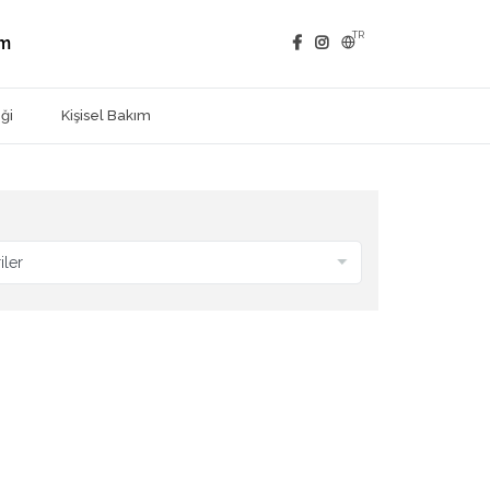
TR
im
ği
Kişisel Bakım