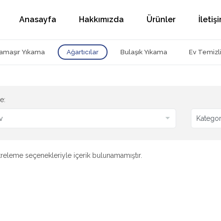
Anasayfa
Hakkımızda
Ürünler
İletiş
amaşır Yıkama
Ağartıcılar
Bulaşık Yıkama
Ev Temizli
le:
ltreleme seçenekleriyle içerik bulunamamıştır.