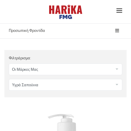
Αρχική
Προσωπική Φροντίδα
Σχετικά με Εμάς
Οι Μάρκες Μας
Φιλτράρισμα:
Ασφάλεια Προϊόντων
Επικοινωνία