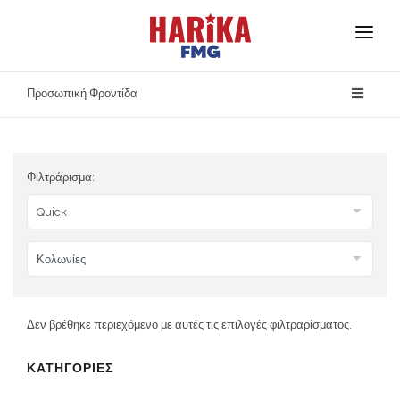
Αρχική
Προσωπική Φροντίδα
Σχετικά με Εμάς
Οι Μάρκες Μας
Φιλτράρισμα:
Ασφάλεια Προϊόντων
Επικοινωνία
Δεν βρέθηκε περιεχόμενο με αυτές τις επιλογές φιλτραρίσματος.
ΚΑΤΗΓΟΡΙΕΣ