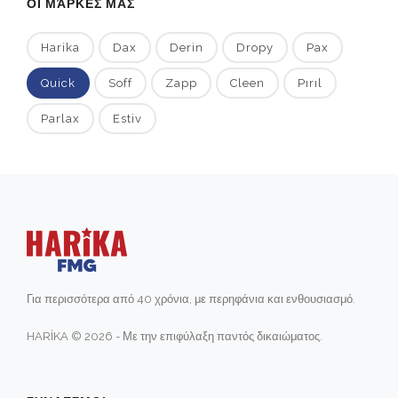
ΟΙ ΜΆΡΚΕΣ ΜΑΣ
Harika
Dax
Derin
Dropy
Pax
Quick
Soff
Zapp
Cleen
Pırıl
Parlax
Estiv
Για περισσότερα από 40 χρόνια, με περηφάνια και ενθουσιασμό.
HARİKA © 2026 - Με την επιφύλαξη παντός δικαιώματος.