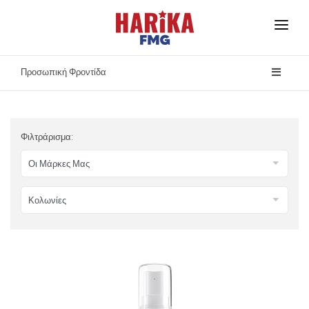
Αρχική
Προσωπική Φροντίδα
Σχετικά με Εμάς
Οι Μάρκες Μας
Φιλτράρισμα:
Ασφάλεια Προϊόντων
Επικοινωνία