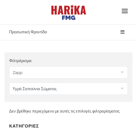
Αρχική
Προσωπική Φροντίδα
Σχετικά με Εμάς
Οι Μάρκες Μας
Φιλτράρισμα:
Ασφάλεια Προϊόντων
Επικοινωνία
Δεν βρέθηκε περιεχόμενο με αυτές τις επιλογές φιλτραρίσματος.
ΚΑΤΗΓΟΡΙΕΣ