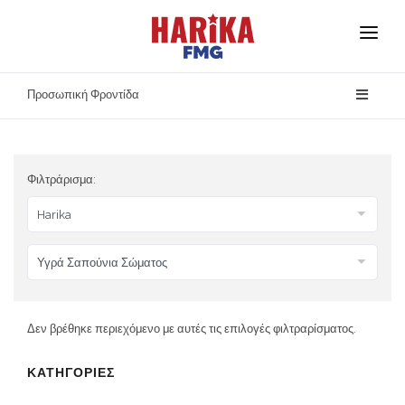
Αρχική
Προσωπική Φροντίδα
Σχετικά με Εμάς
Οι Μάρκες Μας
Φιλτράρισμα:
Ασφάλεια Προϊόντων
Επικοινωνία
Δεν βρέθηκε περιεχόμενο με αυτές τις επιλογές φιλτραρίσματος.
ΚΑΤΗΓΟΡΙΕΣ