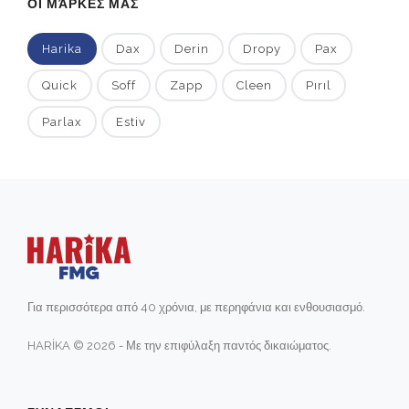
ΟΙ ΜΆΡΚΕΣ ΜΑΣ
Harika
Dax
Derin
Dropy
Pax
Quick
Soff
Zapp
Cleen
Pırıl
Parlax
Estiv
Για περισσότερα από 40 χρόνια, με περηφάνια και ενθουσιασμό.
HARİKA © 2026 - Με την επιφύλαξη παντός δικαιώματος.