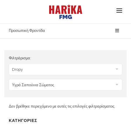
Αρχική
Προσωπική Φροντίδα
Σχετικά με Εμάς
Οι Μάρκες Μας
Φιλτράρισμα:
Ασφάλεια Προϊόντων
Επικοινωνία
Δεν βρέθηκε περιεχόμενο με αυτές τις επιλογές φιλτραρίσματος.
ΚΑΤΗΓΟΡΙΕΣ