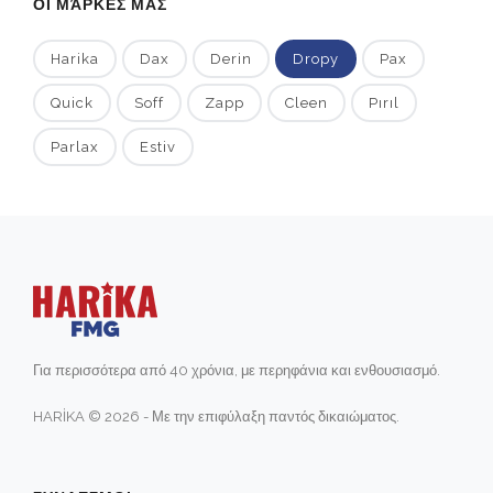
ΟΙ ΜΆΡΚΕΣ ΜΑΣ
Harika
Dax
Derin
Dropy
Pax
Quick
Soff
Zapp
Cleen
Pırıl
Parlax
Estiv
Για περισσότερα από 40 χρόνια, με περηφάνια και ενθουσιασμό.
HARİKA © 2026 - Με την επιφύλαξη παντός δικαιώματος.