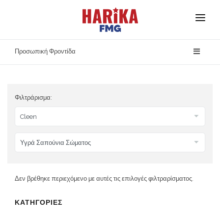
Αρχική
Προσωπική Φροντίδα
Σχετικά με Εμάς
Οι Μάρκες Μας
Φιλτράρισμα:
Ασφάλεια Προϊόντων
Επικοινωνία
Δεν βρέθηκε περιεχόμενο με αυτές τις επιλογές φιλτραρίσματος.
ΚΑΤΗΓΟΡΙΕΣ