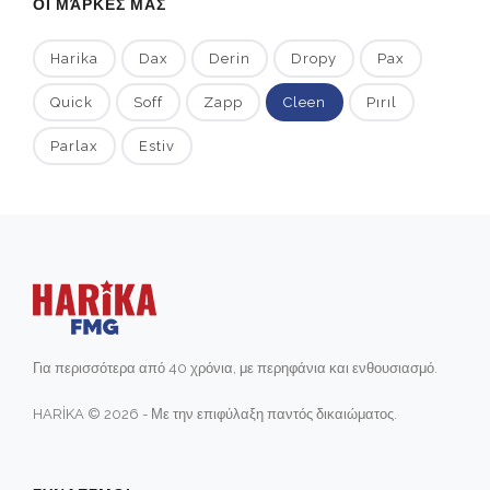
ΟΙ ΜΆΡΚΕΣ ΜΑΣ
Harika
Dax
Derin
Dropy
Pax
Quick
Soff
Zapp
Cleen
Pırıl
Parlax
Estiv
Για περισσότερα από 40 χρόνια, με περηφάνια και ενθουσιασμό.
HARİKA © 2026 - Με την επιφύλαξη παντός δικαιώματος.