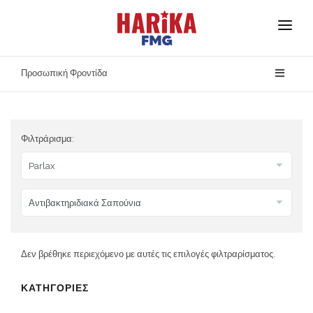
Αρχική
Προσωπική Φροντίδα
Σχετικά με Εμάς
Οι Μάρκες Μας
Φιλτράρισμα:
Ασφάλεια Προϊόντων
Επικοινωνία
Δεν βρέθηκε περιεχόμενο με αυτές τις επιλογές φιλτραρίσματος.
ΚΑΤΗΓΟΡΙΕΣ