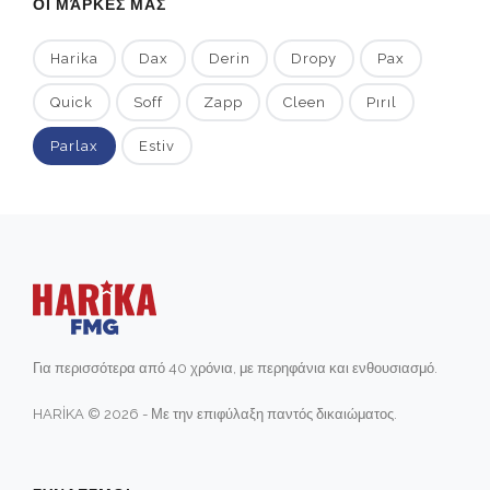
ΟΙ ΜΆΡΚΕΣ ΜΑΣ
Harika
Dax
Derin
Dropy
Pax
Quick
Soff
Zapp
Cleen
Pırıl
Parlax
Estiv
Για περισσότερα από 40 χρόνια, με περηφάνια και ενθουσιασμό.
HARİKA © 2026 - Με την επιφύλαξη παντός δικαιώματος.