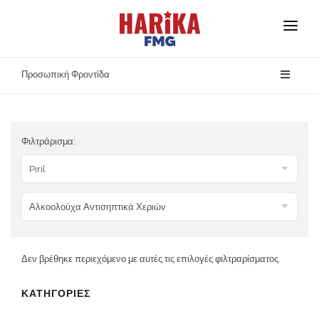
Αρχική
Προσωπική Φροντίδα
Σχετικά με Εμάς
Οι Μάρκες Μας
Φιλτράρισμα:
Ασφάλεια Προϊόντων
Επικοινωνία
Δεν βρέθηκε περιεχόμενο με αυτές τις επιλογές φιλτραρίσματος.
ΚΑΤΗΓΟΡΙΕΣ