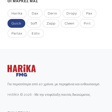
ΟΙ ΜΆΡΚΕΣ ΜΑΣ
Harika
Dax
Derin
Dropy
Pax
Quick
Soff
Zapp
Cleen
Pırıl
Parlax
Estiv
Για περισσότερα από 40 χρόνια, με περηφάνια και ενθουσιασμό.
HARİKA © 2026 - Με την επιφύλαξη παντός δικαιώματος.