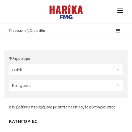
Αρχική
Προσωπική Φροντίδα
Σχετικά με Εμάς
Οι Μάρκες Μας
Φιλτράρισμα:
Ασφάλεια Προϊόντων
Επικοινωνία
Δεν βρέθηκε περιεχόμενο με αυτές τις επιλογές φιλτραρίσματος.
ΚΑΤΗΓΟΡΙΕΣ