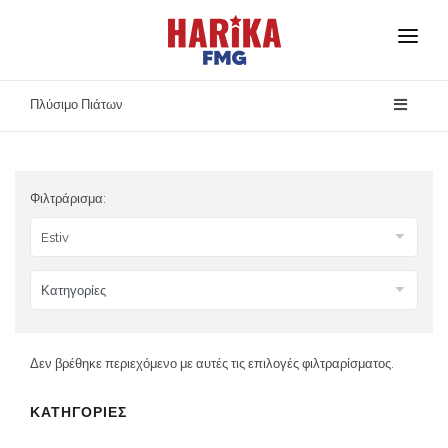
Αρχική
Πλύσιμο Πιάτων
Σχετικά με Εμάς
Οι Μάρκες Μας
Φιλτράρισμα:
Ασφάλεια Προϊόντων
Επικοινωνία
Δεν βρέθηκε περιεχόμενο με αυτές τις επιλογές φιλτραρίσματος.
ΚΑΤΗΓΟΡΙΕΣ