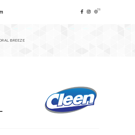
TR
im
LORAL BREEZE
L