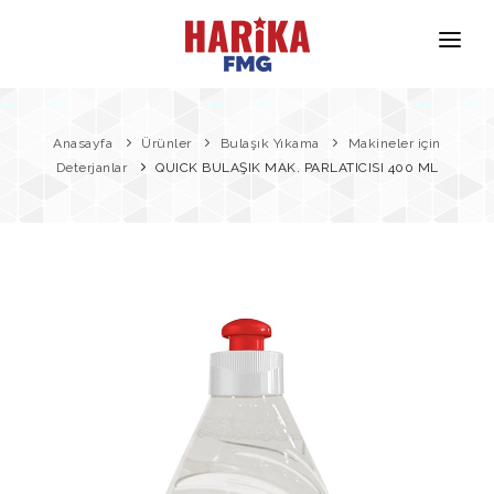
Anasayfa
Hakkımızda
Anasayfa
Ürünler
Bulaşık Yıkama
Makineler için
Deterjanlar
QUICK BULAŞIK MAK. PARLATICISI 400 ML
Markalarımız
Ürün Güvenliği
İletişim