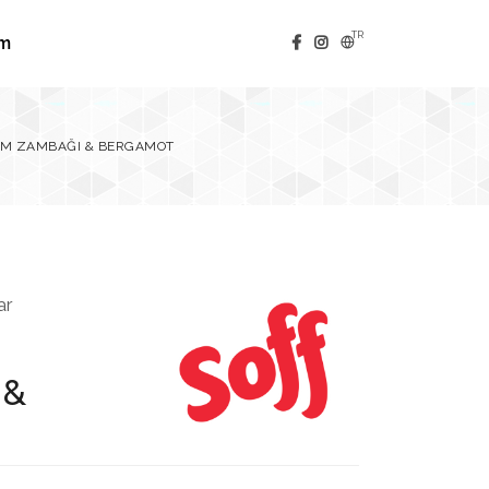
TR
im
 KUM ZAMBAĞI & BERGAMOT
ar
 &