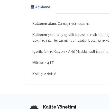
Açıklama
Kullanım alanı:
Çamaşır yumuşatma
Kullanım şekli:
4-5 kg yük kapasiteli makineler i
dökmeyiniz. Her zaman yumuşatıcı bölümüne k
İçerik:
%5-15 Katyonik Aktif Madde, İsothiazolino
Miktar:
1.4 LT
Koli içi adet:
6
Kalite Yönetimi