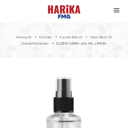
Anasayfa
Hakkımızda
Anasayfa
Ürünler
Kişisel Bakım
Alkol Bazlı El
Dezenfektanları
CLEEN CARE+ 100 ML LİMON
Markalarımız
Ürün Güvenliği
İletişim