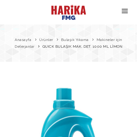
Anasayfa
Hakkımızda
Anasayfa
Ürünler
Bulaşık Yıkama
Makineler için
Deterjanlar
QUICK BULAŞIK MAK. DET. 1000 ML LİMON
Markalarımız
Ürün Güvenliği
İletişim