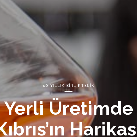
40 YILLIK BİRLİKTELİK
Yerli Üretimde
Kıbrıs’ın Harikas