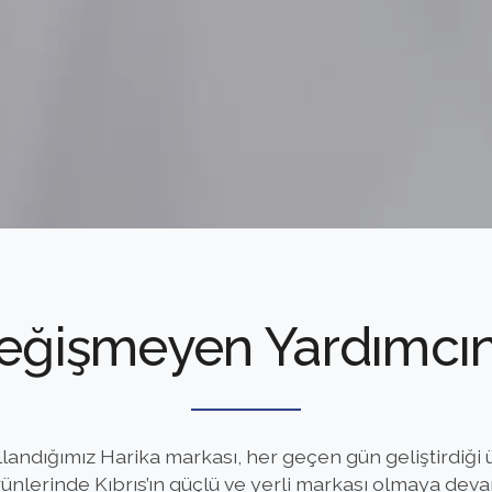
eğişmeyen Yardımcın
andığımız Harika markası, her geçen gün geliştirdiği ür
ünlerinde Kıbrıs’ın güçlü ve yerli markası olmaya deva