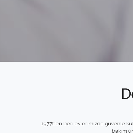
D
1977’den beri evlerimizde güvenle kull
bakım ür