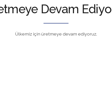
etmeye Devam Ediyo
Ülkemiz için üretmeye devam ediyoruz.
Hızlı Uyum Sağlıyoruz
l,
Hijyen konusunda hassas gelişmelere önceden
C
lar
hazırlıklı olarak, ürün formülasyonları, üretim çeşitliliği
p
ve kapasitesi konularında çok hızlı şekilde uyum
K
sağlıyoruz.