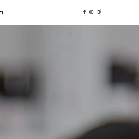
TR
im