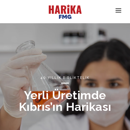
Anasayfa
Hakkımızda
Markalarımız
Ürün Güvenliği
İletişim
40 YILLIK BİRLİKTELİK
Yerli Üretimde
Kıbrıs’ın Harikası