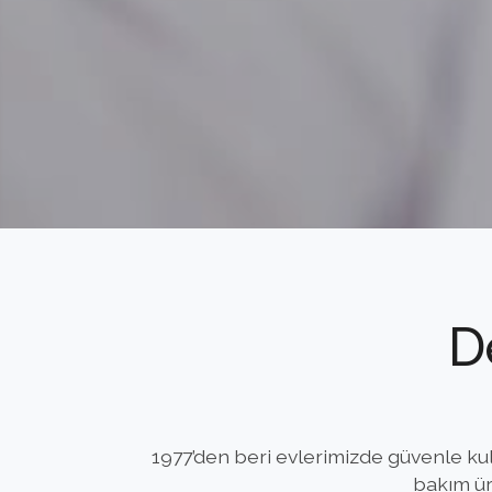
D
1977’den beri evlerimizde güvenle kull
bakım ür