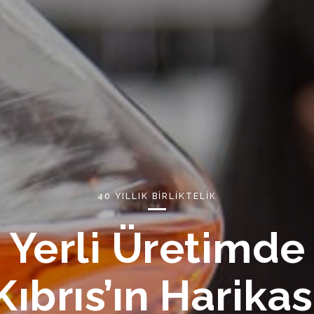
40 YILLIK BİRLİKTELİK
Yerli Üretimde
Kıbrıs’ın Harikas