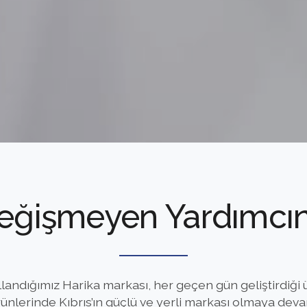
eğişmeyen Yardımcın
andığımız Harika markası, her geçen gün geliştirdiği ür
ünlerinde Kıbrıs’ın güçlü ve yerli markası olmaya deva