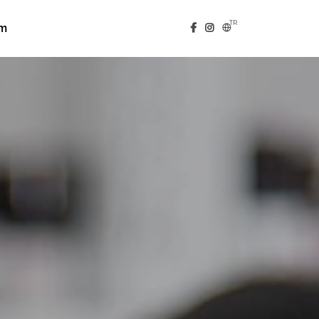
TR
im