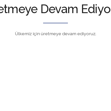
etmeye Devam Ediyo
Ülkemiz için üretmeye devam ediyoruz.
Hızlı Uyum Sağlıyoruz
l,
Hijyen konusunda hassas gelişmelere önceden
C
lar
hazırlıklı olarak, ürün formülasyonları, üretim çeşitliliği
p
ve kapasitesi konularında çok hızlı şekilde uyum
K
sağlıyoruz.